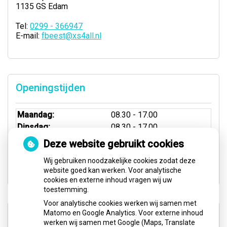
1135 GS Edam
Tel:
0299 - 366947
E-mail:
fbeest@xs4all.nl
Openingstijden
Maandag:
08.30 - 17.00
Dinsdag:
08.30 - 17.00
Woensdag:
08.30 - 17.00
Deze website gebruikt cookies
Donderdag:
8.30 - 17.00
Wij gebruiken noodzakelijke cookies zodat deze
Vrijdag:
8.30 - 12.00
website goed kan werken. Voor analytische
cookies en externe inhoud vragen wij uw
toestemming.
Voor analytische cookies werken wij samen met
Aangesloten bij:
Matomo en Google Analytics. Voor externe inhoud
werken wij samen met Google (Maps, Translate