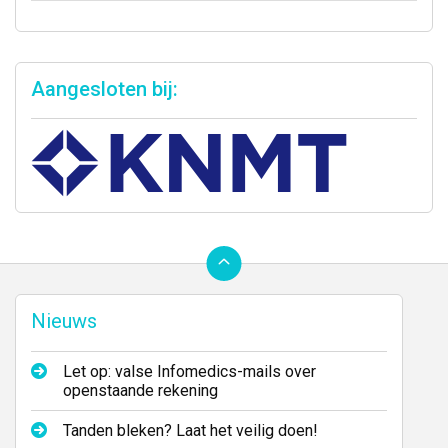
Aangesloten bij:
Ga
terug
naar
Nieuws
de
bovenkant
van
Let op: valse Infomedics-mails over
de
openstaande rekening
website
Tanden bleken? Laat het veilig doen!